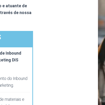
 e atuante de
através de nossa
S
 de Inbound
eting DIS
nto do Inbound
rketing.
de materiais e