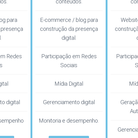
os.
conteúdos.
co
log para
E-commerce / blog para
Website
 presença
construção da presença
construç
.
digital.
 em Redes
Participação em Redes
Particip
is
Sociais
S
ital
Mídia Digital
Mídi
o digital
Gerenciamento digital
Geraçã
Aut
esempenho
Monitoria e desempenho.
Gerencia