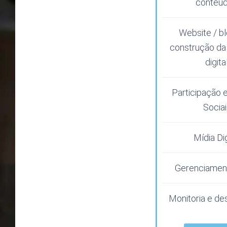
conteúd
Website / b
construção da
digital
Participação
Socia
Mídia Dig
Gerenciament
Monitoria e d