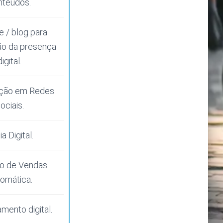
nteúdos.
 / blog para
ão da presença
digital.
ação em Redes
ociais.
a Digital.
o de Vendas
omática.
mento digital.